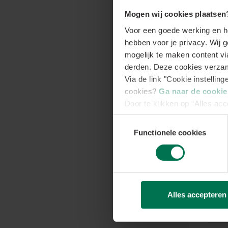
Jouw
Mogen wij cookies plaatsen
Voor een goede werking en h
Onze
hebben voor je privacy. Wij 
plaats
mogelijk te maken content vi
montag
derden. Deze cookies verzam
een ex
Via de link "Cookie instellin
cookies?
Ga naar de cooki
Naam
Door te klikken op “Alles acc
Toestemmingsselectie
Voorn
Functionele cookies
E-mail
Alles accepteren
Telefo