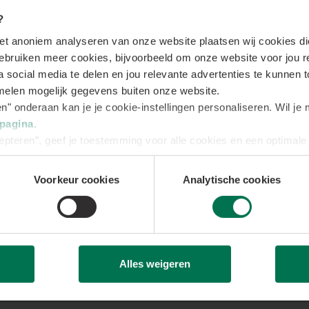
 contactgegevens
?
et anoniem analyseren van onze website plaatsen wij cookies di
partner Energreen
neemt contact met je op om een gratis
gebruiken meer cookies, bijvoorbeeld om onze website voor jou r
bezoek in te plannen. Tijdens het bezoek wordt jouw ideale batte
a social media te delen en jou relevante advertenties te kunnen
eplaats bepaald. Al je vragen worden ter plekke beantwoord d
elen mogelijk gegevens buiten onze website.
pert!
gen" onderaan kan je je cookie-instellingen personaliseren. Wil j
epagina
.
epteren”, geef je toestemming voor alle cookies en een optimale 
aam
Voorkeur cookies
Analytische cookies
adres
Alles weigeren
onnummer